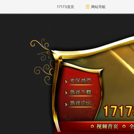
17173首页
网站导航