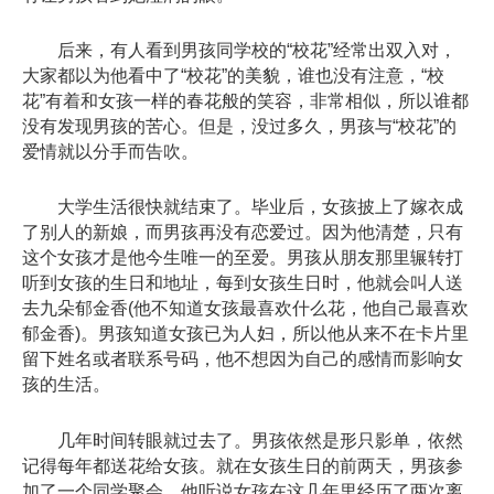
后来，有人看到男孩同学校的“校花”经常出双入对，
大家都以为他看中了“校花”的美貌，谁也没有注意，“校
花”有着和女孩一样的春花般的笑容，非常相似，所以谁都
没有发现男孩的苦心。但是，没过多久，男孩与“校花”的
爱情就以分手而告吹。
大学生活很快就结束了。毕业后，女孩披上了嫁衣成
了别人的新娘，而男孩再没有恋爱过。因为他清楚，只有
这个女孩才是他今生唯一的至爱。男孩从朋友那里辗转打
听到女孩的生日和地址，每到女孩生日时，他就会叫人送
去九朵郁金香(他不知道女孩最喜欢什么花，他自己最喜欢
郁金香)。男孩知道女孩已为人妇，所以他从来不在卡片里
留下姓名或者联系号码，他不想因为自己的感情而影响女
孩的生活。
几年时间转眼就过去了。男孩依然是形只影单，依然
记得每年都送花给女孩。就在女孩生日的前两天，男孩参
加了一个同学聚会，他听说女孩在这几年里经历了两次离