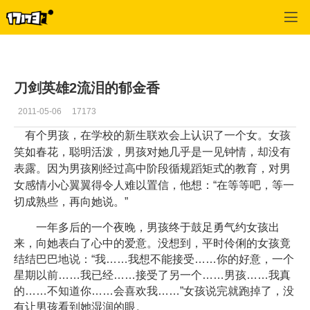
刀剑英雄2
>
心情故事
>
正文
刀剑英雄2流泪的郁金香
2011-05-06
17173
有个男孩，在学校的新生联欢会上认识了一个女。女孩
笑如春花，聪明活泼，男孩对她几乎是一见钟情，却没有
表露。因为男孩刚经过高中阶段循规蹈矩式的教育，对男
女感情小心翼翼得令人难以置信，他想：“在等等吧，等一
切成熟些，再向她说。”
一年多后的一个夜晚，男孩终于鼓足勇气约女孩出
来，向她表白了心中的爱意。没想到，平时伶俐的女孩竟
结结巴巴地说：“我……我想不能接受……你的好意，一个
星期以前……我已经……接受了另一个……男孩……我真
的……不知道你……会喜欢我……”女孩说完就跑掉了，没
有让男孩看到她湿润的眼。