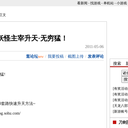
看新闻
-
找游戏
-
单机站
-
小游戏
正文
妖怪主宰升天·无穷猛！
2011-05-06
逛论坛
/
我要投稿
/
截图上传
/
发表评论
new
搜索
猛!
[
有奖活动
[
有奖活动
[
有奖活动
套路快速升天方法~
[
天龙八部
[
新游账号
.sohu.com/
刀剑