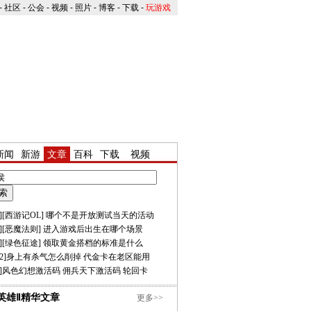
-
社区
-
公会
-
视频
-
照片
-
博客
-
下载
-
玩游戏
新闻
新游
文章
百科
下载
视频
][
西游记OL
]
哪个不是开放测试当天的活动
][
恶魔法则
]
进入游戏后出生在哪个场景
][
绿色征途
]
领取黄金搭档的标准是什么
2
]
身上有杀气怎么削掉
代金卡在老区能用
]
风色幻想激活码
佣兵天下激活码
轮回卡
英雄Ⅱ精华文章
更多>>