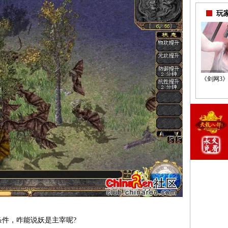
玩
《剑网3》
件，咋能说妖是主宰呢?