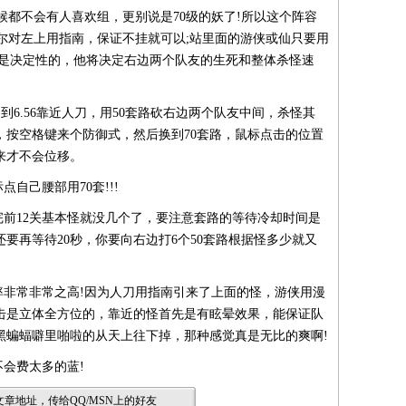
候都不会有人喜欢组，更别说是70级的妖了!所以这个阵容
要偶尔对左上用指南，保证不挂就可以;站里面的游侠或仙只要用
就是决定性的，他将决定右边两个队友的生死和整体杀怪速
6.56靠近人刀，用50套路砍右边两个队友中间，杀怪其
，按空格键来个防御式，然后换到70套路，鼠标点击的位置
来才不会位移。
己腰部用70套!!!
前12关基本怪就没几个了，要注意套路的等待冷却时间是
还要再等待20秒，你要向右边打6个50套路根据怪多少就又
非常非常之高!因为人刀用指南引来了上面的怪，游侠用漫
攻击是立体全方位的，靠近的怪首先是有眩晕效果，能保证队
黑蝙蝠噼里啪啦的从天上往下掉，那种感觉真是无比的爽啊!
会费太多的蓝!
章地址，传给QQ/MSN上的好友