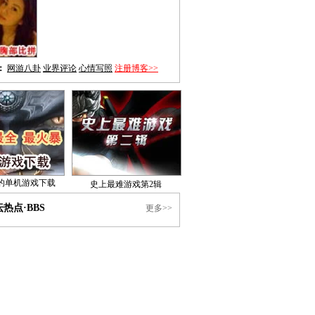
：
网游八卦
业界评论
心情写照
注册博客>>
的单机游戏下载
史上最难游戏第2辑
热点·BBS
更多>>