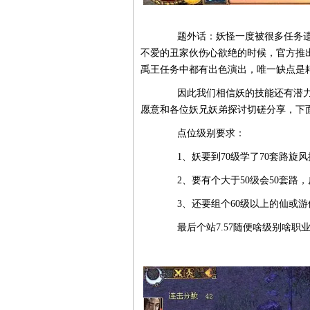
题外话：妖怪一度被很多任务遗弃
不爱的丑家伙伤心欲绝的时候，官方推
禹王任务中都有出色演出，唯一缺点是
因此我们相信妖的技能还有潜力
愿意和各位妖兄妖弟探讨切磋分享，下
点位级别要求：
1、妖要到70级学了70套路旋风
2、要有个大于50级会50套路，皮
3、还要组个60级以上的仙或游
最后个站7.57随便啥级别啥职