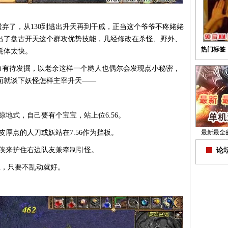
了，从130到逃出升天再到干戚，正当这个爷爷不疼姥姥
出了盘古开天这个群攻优势技能，几经修改在杀怪、野外、
热门标签
耗体太快。
有待发掘，以老余这样一个糙人也偶尔会发现点小秘密，
面就谈下妖怪怎样主宰升天——
掠地式，自己要有个宝宝，站上位6.56。
厚点的人刀或妖站在7.56作为挡板。
最新最全
侠来护住右边队友兼牵制引怪。
论坛
业，只要不乱动就好。