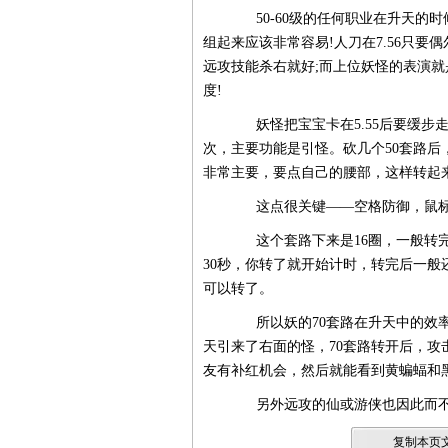
50-60级的任何职业在升天的时
组起来应该非常容易!人刀在7.56只
远攻技能杀右就好;而上位妖怪的表演
度!
妖怪把宝宝卡在5.55后要缓步走到
次，主要功能是引怪。砍几个50套路后
非常主要，要点自己的腰部，这样转起
这点很关键——空格防御，鼠标点自
这个套路下来是16圈，一般转完
30秒，你转了就开始计时，转完后一般
可以转了。
所以妖的70套路在升天中的效率
天引来了右面的怪，70套路转开后，
友有补红机会，然后就能看到黄蝙蝠和
另外远攻的仙或游侠也因此而不
复制本页文