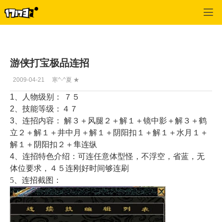
刀剑英雄2
>
游侠心得
>
正文
游侠打宝极品连招
2009-04-21
寒^-^夏 ★
1、人物级别： ７５
2、技能等级：４７
3、连招内容： 解３＋风腿２＋解１＋镜中影＋解３＋鹤
立２＋解１＋井中月＋解１＋阴阳扣１＋解１＋水月１＋
解１＋阴阳扣２＋隼连纵
4、连招特色介绍：可连任意体型怪，不浮空，省蓝，无
体位要求，４５连刚好时间够连刷
5、连招截图：