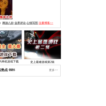
：
网游八卦
业界评论
心情写照
注册博客>>
的单机游戏下载
史上最难游戏第2辑
热点·BBS
更多>>