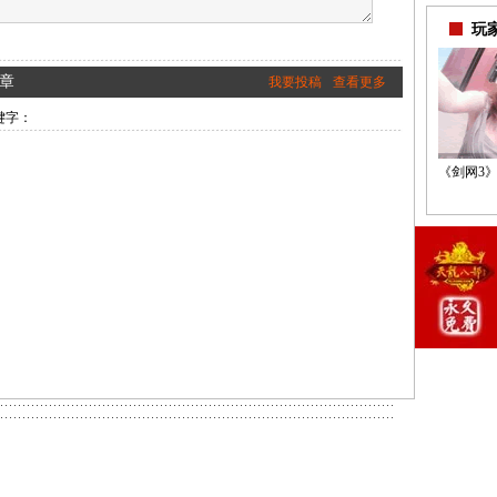
玩
章
我要投稿
查看更多
键字：
《剑网3》