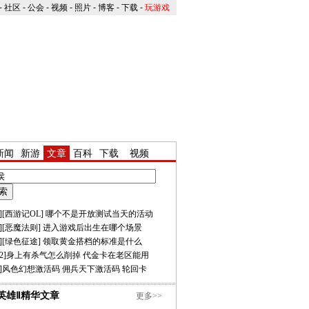
-
社区
-
公会
-
视频
-
照片
-
博客
-
下载
-
玩游戏
新闻
新游
文章
百科
下载
视频
][
西游记OL
]
哪个不是开放测试当天的活动
][
恶魔法则
]
进入游戏后出生在哪个场景
][
绿色征途
]
领取黄金搭档的标准是什么
2
]
身上有杀气怎么削掉
代金卡在老区能用
]
风色幻想激活码
佣兵天下激活码
轮回卡
英雄Ⅱ精华文章
更多>>