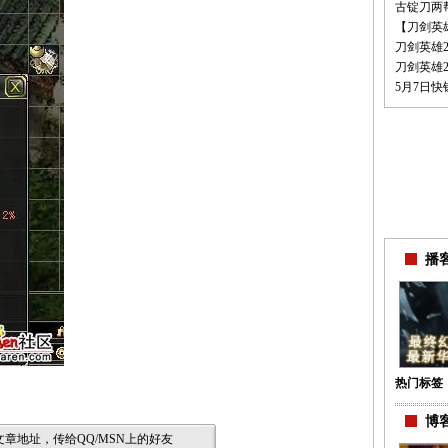
古锭刀两
【刀剑英
刀剑英雄
刀剑英雄
5月7日
播客
热门标签
博客
章地址，传给QQ/MSN上的好友