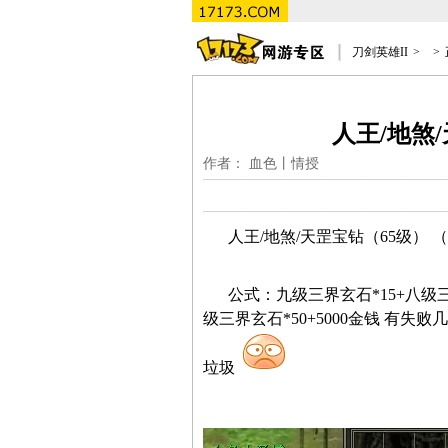
刀剑英雄II
>
>
人王/地煞
作者： 血色丨情授
人王
/
地煞
/
天罡宝钻（
65
级）
（
公式：九级三界玄石
*15+
八级
级三界玄石
*50+5000
金钱
有失败几
垃圾