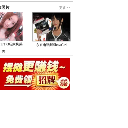
家照片
更多>>
17173玩家风采
东京电玩展ShowGirl
秀