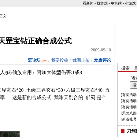
看新闻
-
找游戏
-
单机站
-
小游戏
正文
/天罡宝钻正确合成公式
2009-09-10
逛论坛
/
我要投稿
/
截图上传
/
发表评论
new
搜索
人
/
妖
/
仙族专用）附加大体型伤害
:1
或
8
三界玄石
*20+
七级三界玄石
*30+
六级三界玄石
*40+
五
[
有奖活动
率
这是新的合成公式 我昨天刚合的 郁闷 是个
[
有奖活动
[
有奖活动
[
天龙八部
[
新游账号
刀剑