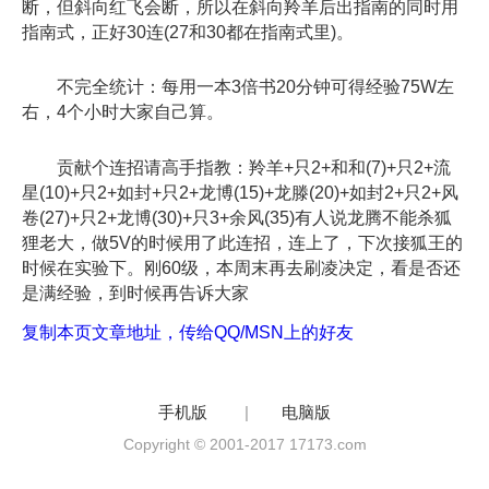
断，但斜向红飞会断，所以在斜向羚羊后出指南的同时用
指南式，正好30连(27和30都在指南式里)。
不完全统计：每用一本3倍书20分钟可得经验75W左
右，4个小时大家自己算。
贡献个连招请高手指教：羚羊+只2+和和(7)+只2+流
星(10)+只2+如封+只2+龙博(15)+龙滕(20)+如封2+只2+风
卷(27)+只2+龙博(30)+只3+余风(35)有人说龙腾不能杀狐
狸老大，做5V的时候用了此连招，连上了，下次接狐王的
时候在实验下。刚60级，本周末再去刷凌决定，看是否还
是满经验，到时候再告诉大家
复制本页文章地址，传给QQ/MSN上的好友
手机版
|
电脑版
Copyright © 2001-2017 17173.com