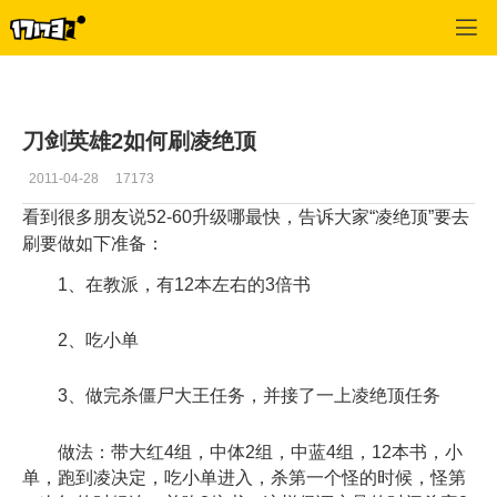
刀剑英雄2
>
玩家交流
>
正文
刀剑英雄2如何刷凌绝顶
2011-04-28
17173
看到很多朋友说52-60升级哪最快，告诉大家“凌绝顶”要去
刷要做如下准备：
1、在教派，有12本左右的3倍书
2、吃小单
3、做完杀僵尸大王任务，并接了一上凌绝顶任务
做法：带大红4组，中体2组，中蓝4组，12本书，小
单，跑到凌决定，吃小单进入，杀第一个怪的时候，怪第