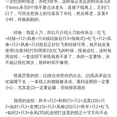
一次红的时候连，并吃3倍书，这样保证充足的时间杀完8
个boss;杀完8个怪不要点冰老头，直接下线再上，又到门
口了，可回去把身上的垃圾卖了补红，然后再进，反复4
小时，经验刷刷的。
经验：我是人刀，所以只介绍人刀如何杀法：红飞
+结脉+只2+风卷+只4(或结脉后只3+指南式)+红飞+只2+风
卷+只2+风卷+只2(然后正好红飞和结脉可用，就开始反复
使用)当第3轮打到用第2次红飞的时候，怪就会红，这时候
用连招，一套连招下来怪就差不多了，杀的一定要快，决
不能让怪红两次，那样时间不够用。
怪最厉害的招：(1)抓住你把你扔出去。(2)高高举起法
仗猛咂下去，一条线上的都能被冰冻。遇到这两招一定要
小心，尤其是(2)一定要起爆，否则很容易挂
我用的连招：羚羊+只2+和和(7)+只2+流星(10)+只
2+如封+只2+龙博(15)+只2+风卷(20)只2+羚羊+只2+红飞
+如封2+只3+余风(35)此连招打这里的怪正十字方向不会